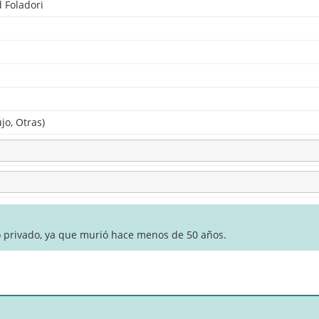
 Foladori
jo, Otras)
o privado, ya que murió hace menos de 50 años.