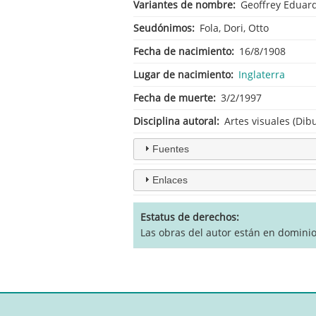
Variantes de nombre
Geoffrey Eduard
Seudónimos
Fola, Dori, Otto
Fecha de nacimiento
16/8/1908
Lugar de nacimiento
Inglaterra
Fecha de muerte
3/2/1997
Disciplina autoral
Artes visuales (Dibu
Fuentes
Enlaces
Estatus de derechos
Las obras del autor están en domini