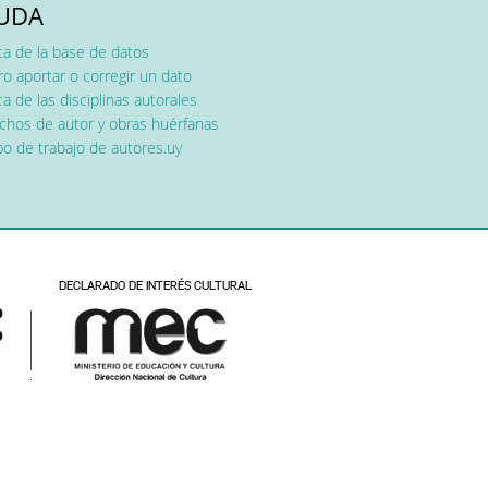
UDA
ca de la base de datos
o aportar o corregir un dato
a de las disciplinas autorales
chos de autor y obras huérfanas
o de trabajo de autores.uy