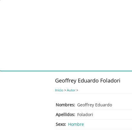
Pasar
al
contenido
principal
Geoffrey Eduardo Foladori
Inicio
>
Autor
>
Nombres
Geoffrey Eduardo
Apellidos
Foladori
Sexo
Hombre