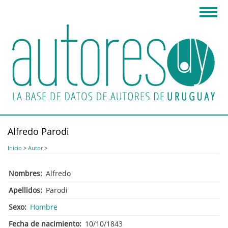
Pasar
Toggl
al
navig
contenido
principal
Alfredo Parodi
Inicio
>
Autor
>
Nombres
Alfredo
Apellidos
Parodi
Sexo
Hombre
Fecha de nacimiento
10/10/1843