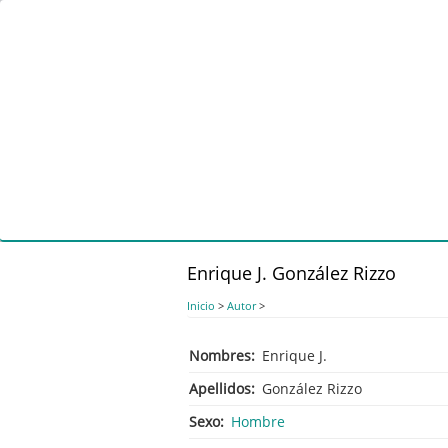
Pasar
al
contenido
principal
Enrique J. González Rizzo
Inicio
>
Autor
>
Nombres
Enrique J.
Apellidos
González Rizzo
Sexo
Hombre