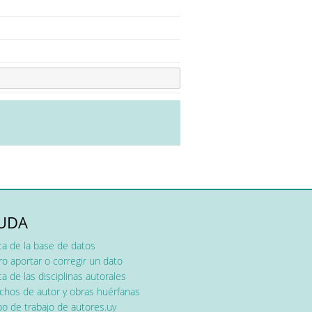
UDA
ca de la base de datos
o aportar o corregir un dato
a de las disciplinas autorales
chos de autor y obras huérfanas
o de trabajo de autores.uy