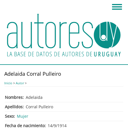
Pasar
Toggl
al
navig
contenido
principal
Adelaida Corral Pulleiro
Inicio
>
Autor
>
Nombres
Adelaida
Apellidos
Corral Pulleiro
Sexo
Mujer
Fecha de nacimiento
14/9/1914