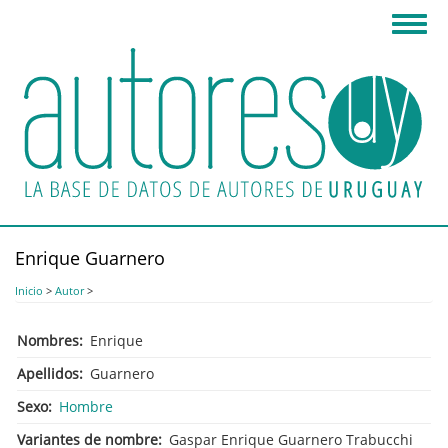
Pasar
Toggl
al
navig
contenido
principal
Enrique Guarnero
Inicio
>
Autor
>
Nombres
Enrique
Apellidos
Guarnero
Sexo
Hombre
Variantes de nombre
Gaspar Enrique Guarnero Trabucchi