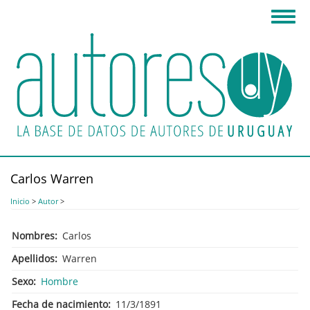
Pasar
Toggl
al
navig
contenido
principal
Carlos Warren
Inicio
>
Autor
>
Nombres
Carlos
Apellidos
Warren
Sexo
Hombre
Fecha de nacimiento
11/3/1891