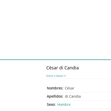
Pasar
al
contenido
principal
César di Candia
Inicio
>
Autor
>
Nombres
César
Apellidos
di Candia
Sexo
Hombre