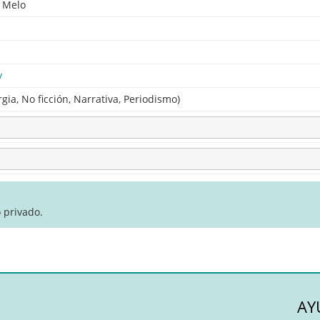
a Melo
y
gia, No ficción, Narrativa, Periodismo)
 privado.
AY