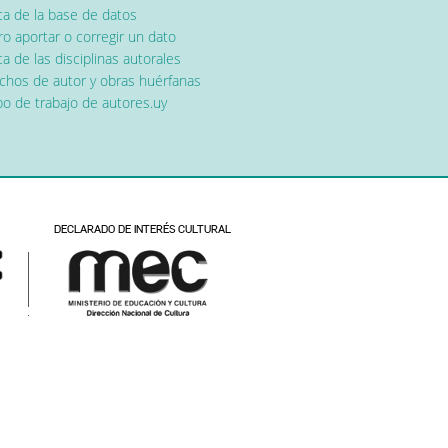
ca de la base de datos
o aportar o corregir un dato
a de las disciplinas autorales
chos de autor y obras huérfanas
o de trabajo de autores.uy