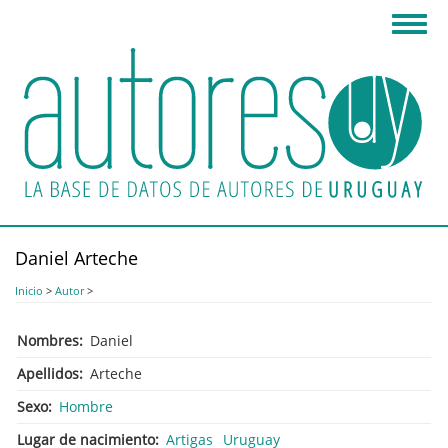
Pasar
Toggl
al
navig
contenido
principal
Daniel Arteche
Inicio
>
Autor
>
Nombres
Daniel
Apellidos
Arteche
Sexo
Hombre
Lugar de nacimiento
Artigas
Uruguay