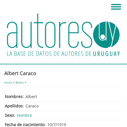
Pasar
Toggl
al
navig
contenido
principal
Albert Caraco
Inicio
>
Autor
>
Nombres
Albert
Apellidos
Caraco
Sexo
Hombre
Fecha de nacimiento
10/7/1919