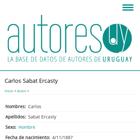
Pasar
Toggl
al
navig
contenido
principal
Carlos Sabat Ercasty
Inicio
>
Autor
>
Nombres
Carlos
Apellidos
Sabat Ercasty
Sexo
Hombre
Fecha de nacimiento
4/11/1887