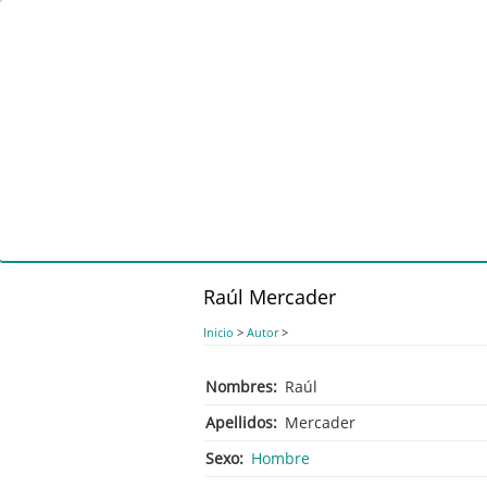
Pasar
al
contenido
principal
Raúl Mercader
Inicio
>
Autor
>
Nombres
Raúl
Apellidos
Mercader
Sexo
Hombre