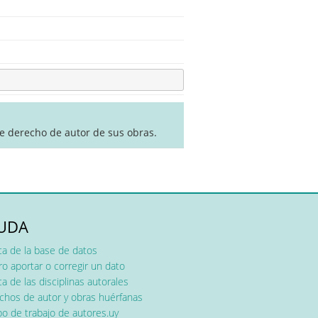
de derecho de autor de sus obras.
UDA
ca de la base de datos
o aportar o corregir un dato
a de las disciplinas autorales
chos de autor y obras huérfanas
o de trabajo de autores.uy