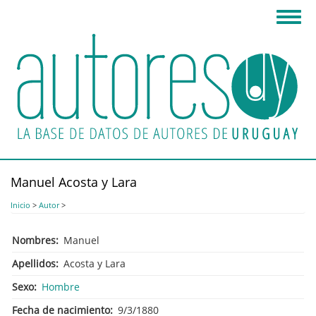
Pasar
Toggl
al
navig
contenido
principal
Manuel Acosta y Lara
Inicio
>
Autor
>
Nombres
Manuel
Apellidos
Acosta y Lara
Sexo
Hombre
Fecha de nacimiento
9/3/1880