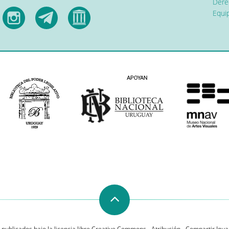
Dere
Equip
 publicados bajo la licencia libre Creative Commons - Atribución - Compartir Igual