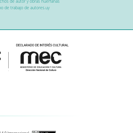
chos de autor y obras huérfanas
o de trabajo de autores.uy
 4.0 Internacional