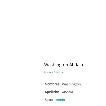
Pasar
al
contenido
principal
Washington Abdala
Inicio
>
Autor
>
Nombres
Washington
Apellidos
Abdala
Sexo
Hombre