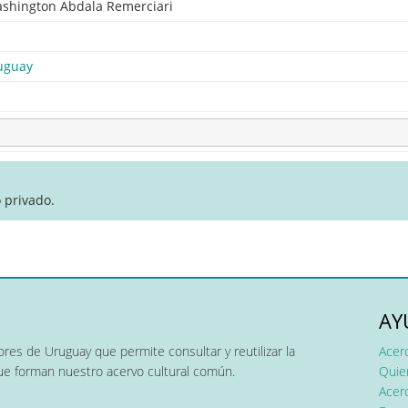
shington Abdala Remerciari
uguay
 privado.
AY
res de Uruguay que permite consultar y reutilizar la
Acer
que forman nuestro acervo cultural común.
Quier
Acerc