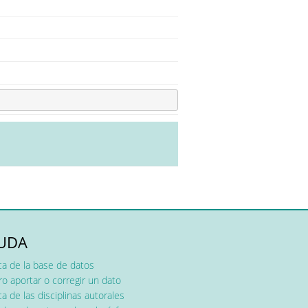
UDA
ca de la base de datos
o aportar o corregir un dato
a de las disciplinas autorales