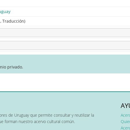
uguay
a, Traducción)
nio privado.
AY
res de Uruguay que permite consultar y reutilizar la
Acer
que forman nuestro acervo cultural común.
Quier
Acerc