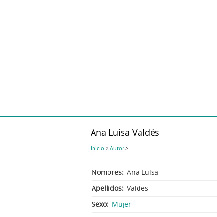
Pasar
al
contenido
principal
Ana Luisa Valdés
Inicio
>
Autor
>
Nombres
Ana Luisa
Apellidos
Valdés
Sexo
Mujer