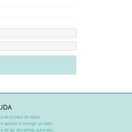
UDA
ca de la base de datos
o aportar o corregir un dato
a de las disciplinas autorales