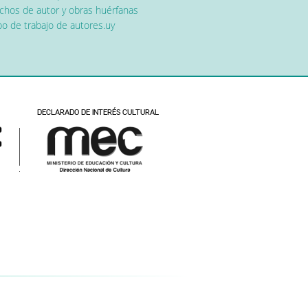
chos de autor y obras huérfanas
o de trabajo de autores.uy