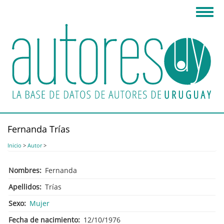
Pasar
Toggl
al
navig
contenido
principal
Fernanda Trías
Inicio
>
Autor
>
Nombres
Fernanda
Apellidos
Trías
Sexo
Mujer
Fecha de nacimiento
12/10/1976