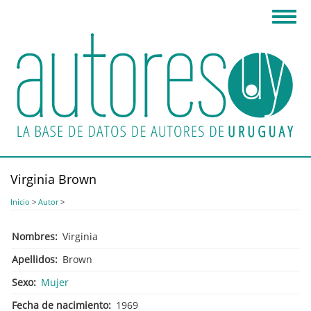
Pasar
Toggl
al
navig
contenido
principal
Virginia Brown
Inicio
>
Autor
>
Nombres
Virginia
Apellidos
Brown
Sexo
Mujer
Fecha de nacimiento
1969