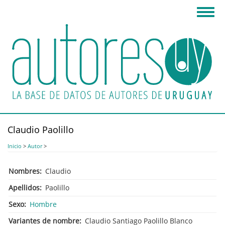
Pasar
Toggl
al
navig
contenido
principal
Claudio Paolillo
Inicio
>
Autor
>
Nombres
Claudio
Apellidos
Paolillo
Sexo
Hombre
Variantes de nombre
Claudio Santiago Paolillo Blanco