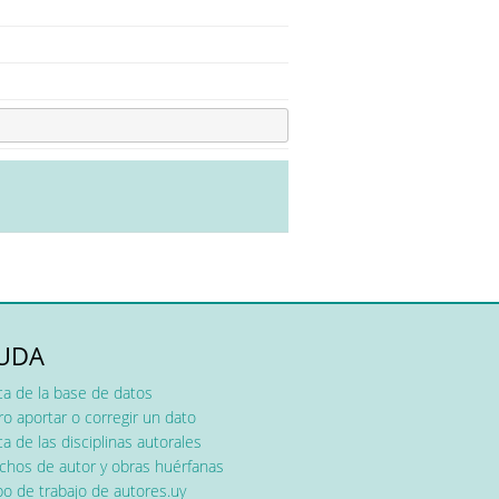
UDA
ca de la base de datos
o aportar o corregir un dato
a de las disciplinas autorales
chos de autor y obras huérfanas
o de trabajo de autores.uy