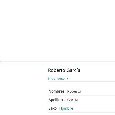
Pasar
al
contenido
principal
Roberto García
Inicio
>
Autor
>
Nombres
Roberto
Apellidos
García
Sexo
Hombre