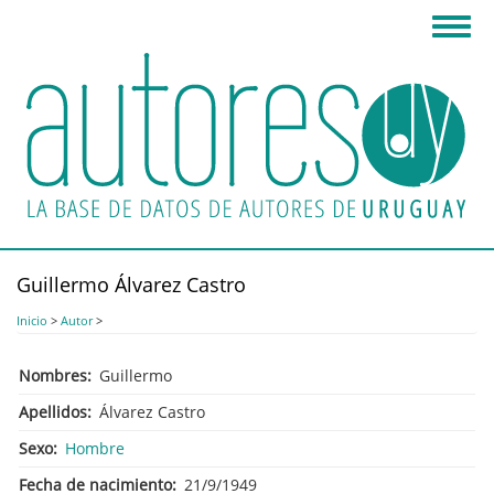
Pasar
Toggl
al
navig
contenido
principal
Guillermo Álvarez Castro
Inicio
>
Autor
>
Nombres
Guillermo
Apellidos
Álvarez Castro
Sexo
Hombre
Fecha de nacimiento
21/9/1949