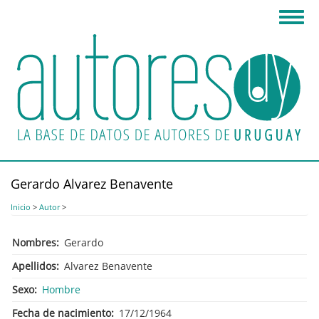
Pasar
Toggl
al
navig
contenido
principal
Gerardo Alvarez Benavente
Inicio
>
Autor
>
Nombres
Gerardo
Apellidos
Alvarez Benavente
Sexo
Hombre
Fecha de nacimiento
17/12/1964