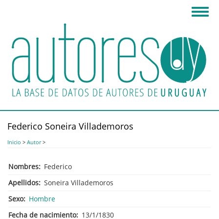
Pasar
Toggl
al
navig
contenido
principal
Federico Soneira Villademoros
Inicio
>
Autor
>
Nombres
Federico
Apellidos
Soneira Villademoros
Sexo
Hombre
Fecha de nacimiento
13/1/1830