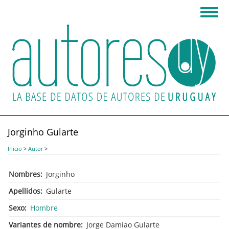
Pasar
Toggl
al
navig
contenido
principal
Jorginho Gularte
Inicio
>
Autor
>
Nombres
Jorginho
Apellidos
Gularte
Sexo
Hombre
Variantes de nombre
Jorge Damiao Gularte