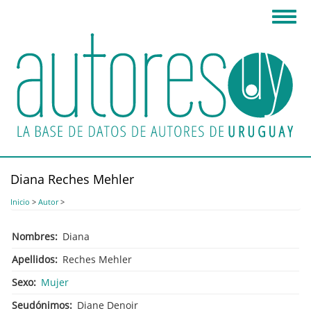
Pasar
Toggl
al
navig
contenido
principal
Diana Reches Mehler
Inicio
>
Autor
>
Nombres
Diana
Apellidos
Reches Mehler
Sexo
Mujer
Seudónimos
Diane Denoir