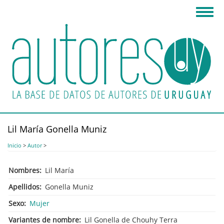
Pasar
Toggl
al
navig
contenido
principal
Lil María Gonella Muniz
Inicio
>
Autor
>
Nombres
Lil María
Apellidos
Gonella Muniz
Sexo
Mujer
Variantes de nombre
Lil Gonella de Chouhy Terra