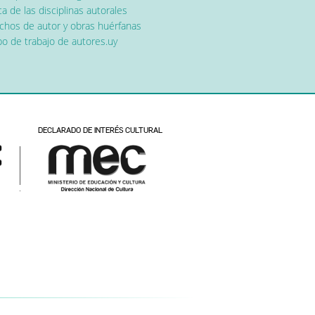
a de las disciplinas autorales
chos de autor y obras huérfanas
o de trabajo de autores.uy