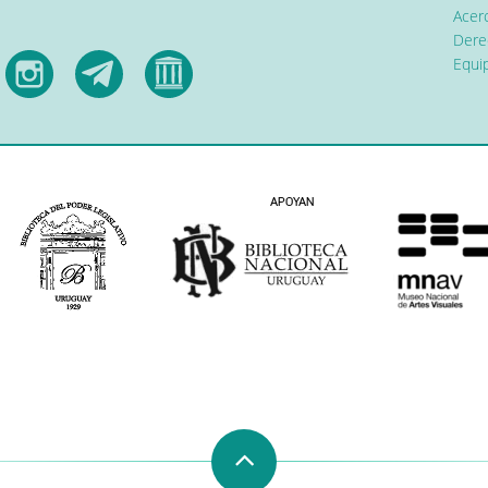
Acerc
Dere
Equip