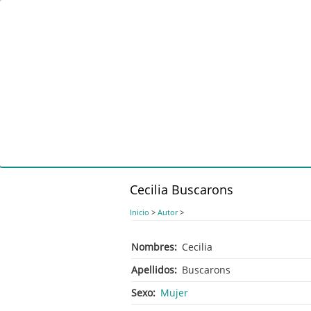
Pasar
al
contenido
principal
Cecilia Buscarons
Inicio
>
Autor
>
Nombres
Cecilia
Apellidos
Buscarons
Sexo
Mujer