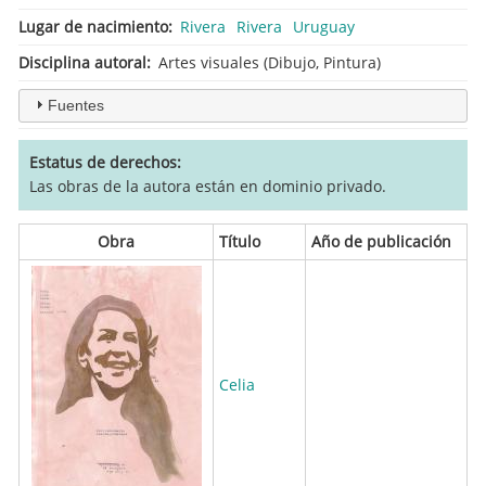
Lugar de nacimiento
Rivera
Rivera
Uruguay
Disciplina autoral
Artes visuales (Dibujo, Pintura)
Fuentes
Estatus de derechos
Las obras de la autora están en dominio privado.
Obra
Título
Año de publicación
Celia