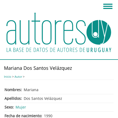
Pasar
Toggl
al
navig
contenido
principal
Mariana Dos Santos Velázquez
Inicio
>
Autor
>
Nombres
Mariana
Apellidos
Dos Santos Velázquez
Sexo
Mujer
Fecha de nacimiento
1990