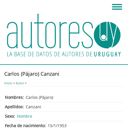
Pasar
Toggl
al
navig
contenido
principal
Carlos (Pájaro) Canzani
Inicio
>
Autor
>
Nombres
Carlos (Pájaro)
Apellidos
Canzani
Sexo
Hombre
Fecha de nacimiento
15/1/1953