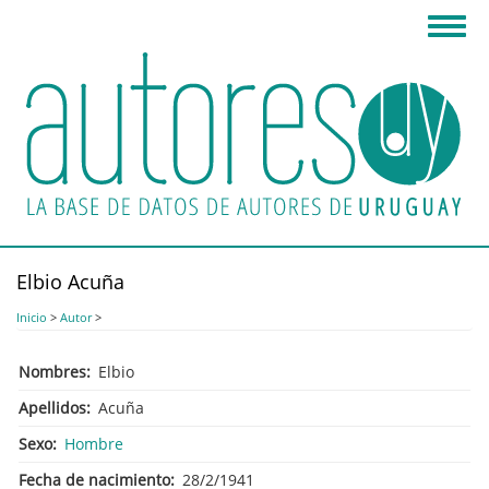
Pasar
Toggl
al
navig
contenido
principal
Elbio Acuña
Inicio
>
Autor
>
Nombres
Elbio
Apellidos
Acuña
Sexo
Hombre
Fecha de nacimiento
28/2/1941