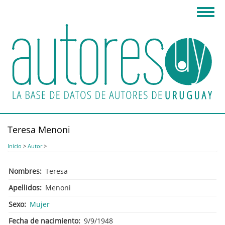
Pasar
Toggl
al
navig
contenido
principal
Teresa Menoni
Inicio
>
Autor
>
Nombres
Teresa
Apellidos
Menoni
Sexo
Mujer
Fecha de nacimiento
9/9/1948