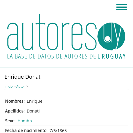
Pasar
Toggl
al
navig
contenido
principal
Enrique Donati
Inicio
>
Autor
>
Nombres
Enrique
Apellidos
Donati
Sexo
Hombre
Fecha de nacimiento
7/6/1865