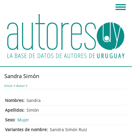
Pasar
Toggl
al
navig
contenido
principal
Sandra Simón
Inicio
>
Autor
>
Nombres
Sandra
Apellidos
Simón
Sexo
Mujer
Variantes de nombre
Sandra Simón Ruiz