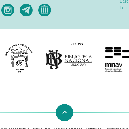
Dere
Equip
 publicados bajo la licencia libre Creative Commons - Atribución - Compartir Igual