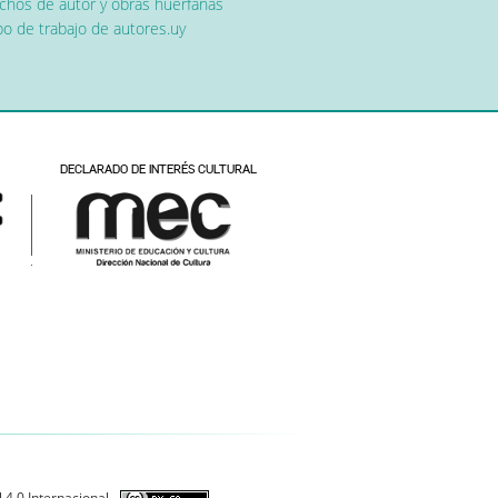
chos de autor y obras huérfanas
o de trabajo de autores.uy
 4.0 Internacional