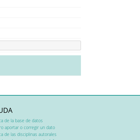
UDA
ca de la base de datos
o aportar o corregir un dato
a de las disciplinas autorales