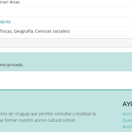
rrari Arias
uguay
físicas, Geografía, Ciencias sociales)
nio privado.
AY
res de Uruguay que permite consultar y reutilizar la
Acer
que forman nuestro acervo cultural común.
Quier
Acerc