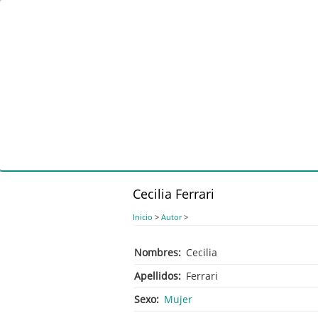
Pasar
al
contenido
principal
Cecilia Ferrari
Inicio
>
Autor
>
Nombres
Cecilia
Apellidos
Ferrari
Sexo
Mujer