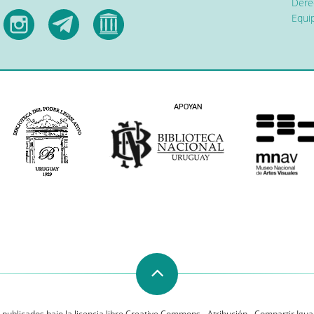
Dere
Equip
 publicados bajo la licencia libre Creative Commons - Atribución - Compartir Igual