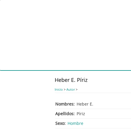
Pasar
al
contenido
principal
Heber E. Píriz
Inicio
>
Autor
>
Nombres
Heber E.
Apellidos
Píriz
Sexo
Hombre