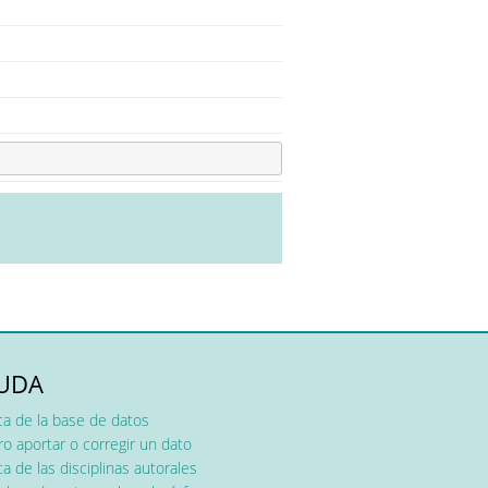
UDA
ca de la base de datos
o aportar o corregir un dato
a de las disciplinas autorales