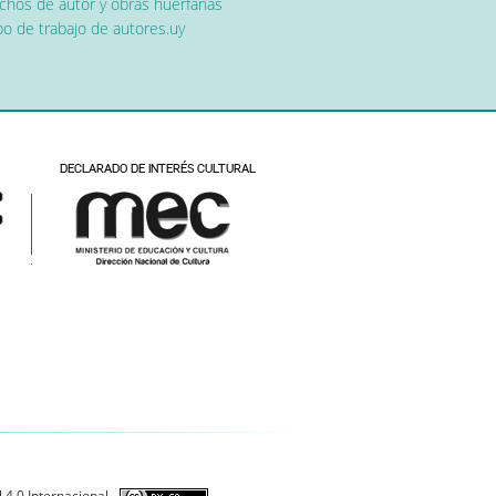
chos de autor y obras huérfanas
o de trabajo de autores.uy
 4.0 Internacional