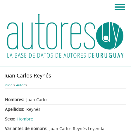
Pasar
Toggl
al
navig
contenido
principal
Juan Carlos Reynés
Inicio
>
Autor
>
Nombres
Juan Carlos
Apellidos
Reynés
Sexo
Hombre
Variantes de nombre
Juan Carlos Reynés Leyenda