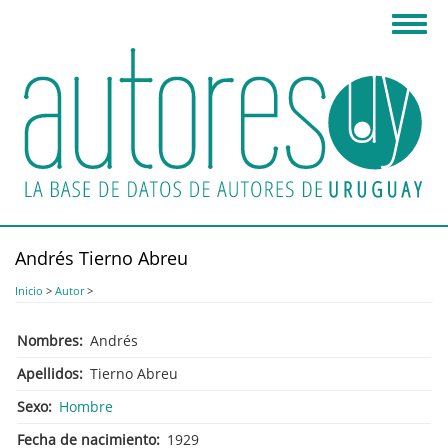
Pasar
Toggl
al
navig
contenido
principal
Andrés Tierno Abreu
Inicio
>
Autor
>
Nombres
Andrés
Apellidos
Tierno Abreu
Sexo
Hombre
Fecha de nacimiento
1929