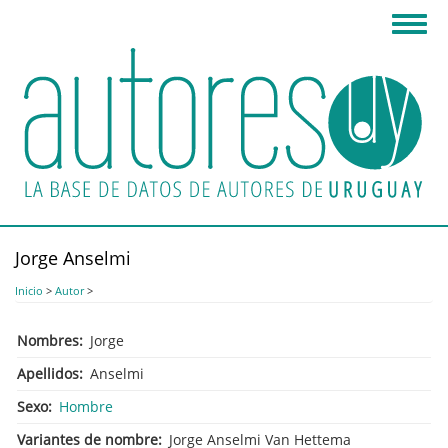
Pasar
Toggl
al
navig
contenido
principal
Jorge Anselmi
Inicio
>
Autor
>
Nombres
Jorge
Apellidos
Anselmi
Sexo
Hombre
Variantes de nombre
Jorge Anselmi Van Hettema