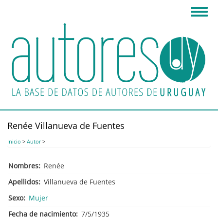
Pasar
Toggl
al
navig
contenido
principal
Renée Villanueva de Fuentes
Inicio
>
Autor
>
Nombres
Renée
Apellidos
Villanueva de Fuentes
Sexo
Mujer
Fecha de nacimiento
7/5/1935