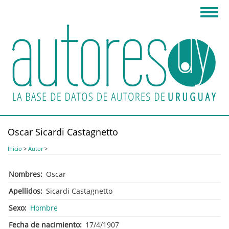
Pasar
Toggl
al
navig
contenido
principal
Oscar Sicardi Castagnetto
Inicio
>
Autor
>
Nombres
Oscar
Apellidos
Sicardi Castagnetto
Sexo
Hombre
Fecha de nacimiento
17/4/1907