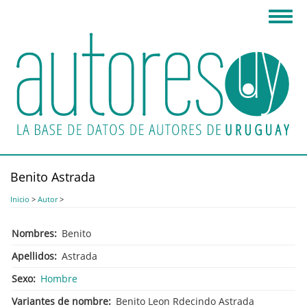
Pasar
Toggl
al
navig
contenido
principal
Benito Astrada
Inicio
>
Autor
>
Nombres
Benito
Apellidos
Astrada
Sexo
Hombre
Variantes de nombre
Benito Leon Rdecindo Astrada