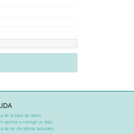
UDA
ca de la base de datos
o aportar o corregir un dato
a de las disciplinas autorales