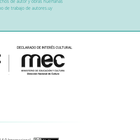
chos de autor y obras huérfanas
o de trabajo de autores.uy
 4.0 Internacional