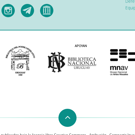
Dere
Equip
 publicados bajo la licencia libre Creative Commons - Atribución - Compartir Igual