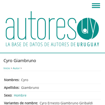
Pasar
Toggl
al
navig
contenido
principal
Cyro Giambruno
Inicio
>
Autor
>
Nombres
Cyro
Apellidos
Giambruno
Sexo
Hombre
Variantes de nombre
Cyro Ernesto Giambruno Giribaldi