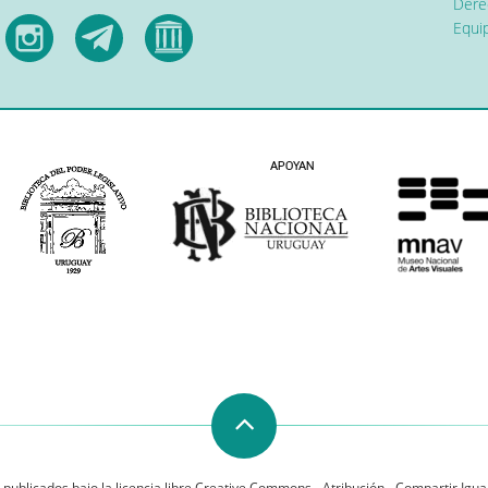
Dere
Equip
 publicados bajo la licencia libre Creative Commons - Atribución - Compartir Igual