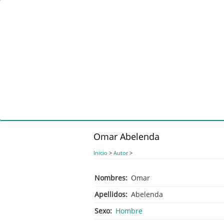
Pasar
al
contenido
principal
Omar Abelenda
Inicio
>
Autor
>
Nombres
Omar
Apellidos
Abelenda
Sexo
Hombre