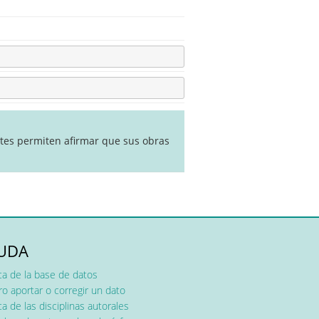
ntes permiten afirmar que sus obras
UDA
ca de la base de datos
o aportar o corregir un dato
a de las disciplinas autorales