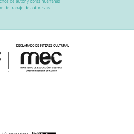
chos de autor y obras huérfanas
o de trabajo de autores.uy
 4.0 Internacional