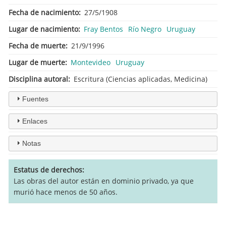
Fecha de nacimiento
27/5/1908
Lugar de nacimiento
Fray Bentos
Río Negro
Uruguay
Fecha de muerte
21/9/1996
Lugar de muerte
Montevideo
Uruguay
Disciplina autoral
Escritura (Ciencias aplicadas, Medicina)
Fuentes
Enlaces
Notas
Estatus de derechos
Las obras del autor están en dominio privado, ya que
murió hace menos de 50 años.