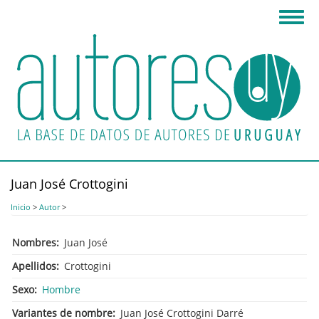
Pasar
Toggl
al
navig
contenido
principal
Juan José Crottogini
Inicio
>
Autor
>
Nombres
Juan José
Apellidos
Crottogini
Sexo
Hombre
Variantes de nombre
Juan José Crottogini Darré