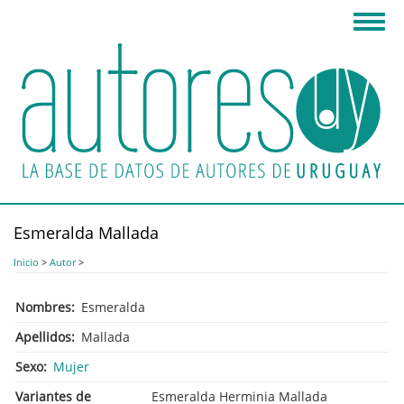
Pasar
Toggl
al
navig
contenido
principal
Esmeralda Mallada
Inicio
>
Autor
>
Nombres
Esmeralda
Apellidos
Mallada
Sexo
Mujer
Variantes de
Esmeralda Herminia Mallada