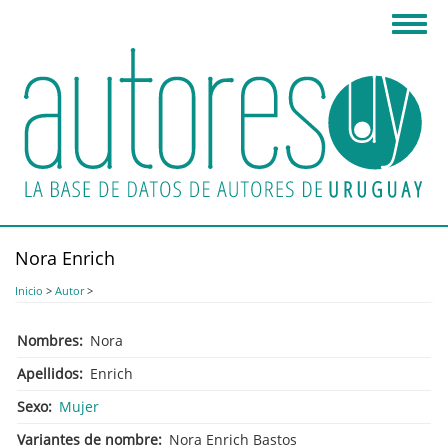
Pasar
Toggl
al
navig
contenido
principal
Nora Enrich
Inicio
>
Autor
>
Nombres
Nora
Apellidos
Enrich
Sexo
Mujer
Variantes de nombre
Nora Enrich Bastos