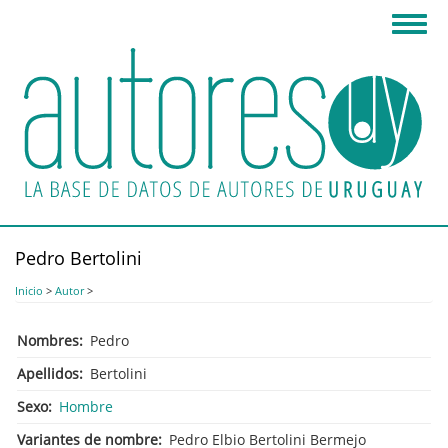
Pasar
Toggl
al
navig
contenido
principal
Pedro Bertolini
Inicio
>
Autor
>
Nombres
Pedro
Apellidos
Bertolini
Sexo
Hombre
Variantes de nombre
Pedro Elbio Bertolini Bermejo