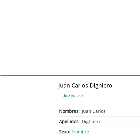
Pasar
al
contenido
principal
Juan Carlos Dighiero
Inicio
>
Autor
>
Nombres
Juan Carlos
Apellidos
Dighiero
Sexo
Hombre