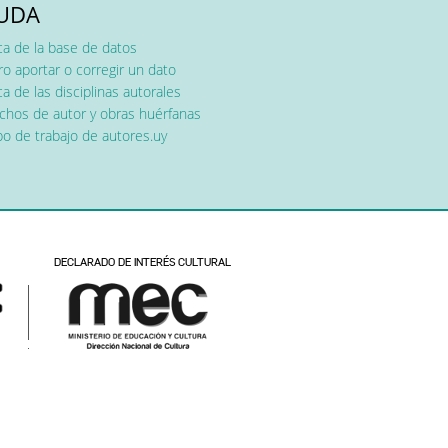
UDA
ca de la base de datos
o aportar o corregir un dato
a de las disciplinas autorales
chos de autor y obras huérfanas
o de trabajo de autores.uy