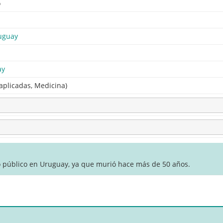
o
uguay
ay
 aplicadas, Medicina)
o público en Uruguay, ya que murió hace más de 50 años.