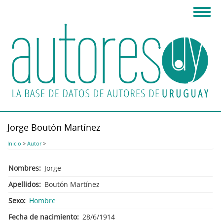
Pasar
Toggl
al
navig
contenido
principal
Jorge Boutón Martínez
Inicio
>
Autor
>
Nombres
Jorge
Apellidos
Boutón Martínez
Sexo
Hombre
Fecha de nacimiento
28/6/1914