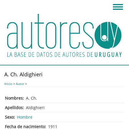
Pasar
Toggl
al
navig
contenido
principal
A. Ch. Aldighieri
Inicio
>
Autor
>
Nombres
A. Ch.
Apellidos
Aldighieri
Sexo
Hombre
Fecha de nacimiento
1911