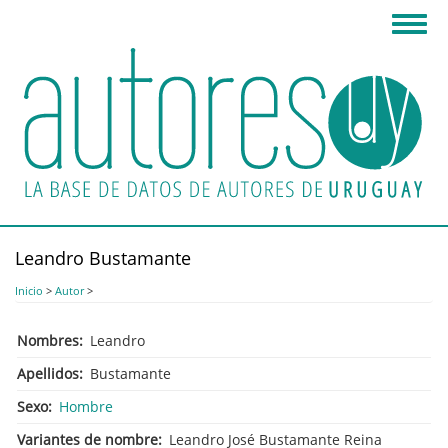
Pasar
Toggl
al
navig
contenido
principal
Leandro Bustamante
Inicio
>
Autor
>
Nombres
Leandro
Apellidos
Bustamante
Sexo
Hombre
Variantes de nombre
Leandro José Bustamante Reina